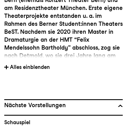
am Residenztheater München. Erste eigene
Theaterprojekte entstanden u. a. im
Rahmen des Berner Student:innen Theaters
BeST. Nachdem sie 2020 ihren Master in
Dramaturgie an der HMT “Felix
Mendelssohn Bartholdy” abschloss, zog sie
nach Detmold, wo sie drei Jahre lang am
Landestheater Detmold engagiert war. Ab
Alles einblenden
der Spielzeit 2023/24 ist sie
Schauspieldramaturgin am Konzert und
Theater St. Gallen.
Nächste Vorstellungen
Schauspiel