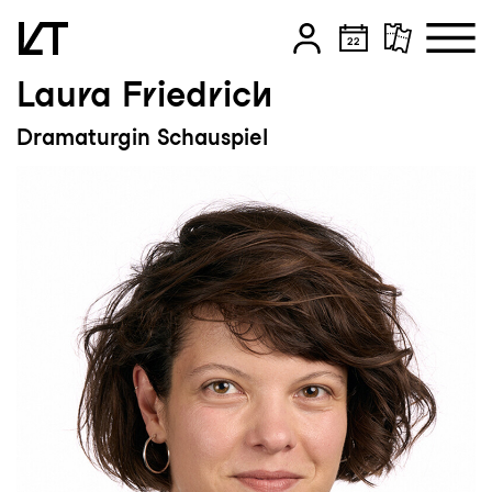
Laura Friedrich
Zum Hauptinhalt springen
Dramaturgin Schauspiel
Zum Footer springen