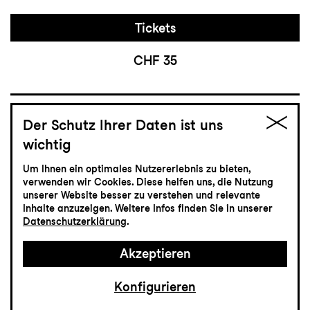
Tickets
CHF 35
Schauspiel
Der Schutz Ihrer Daten ist uns
23.4
Freitag
wichtig
Um Ihnen ein optimales Nutzererlebnis zu bieten,
Die Bäume
verwenden wir Cookies. Diese helfen uns, die Nutzung
unserer Website besser zu verstehen und relevante
Ein spätes Requiem
Inhalte anzuzeigen. Weitere Infos finden Sie in unserer
Datenschutzerklärung
.
Schauspiel von Ariane von Graffenried und
Martin Bieri
Akzeptieren
Lokremise
20:00
Konfigurieren