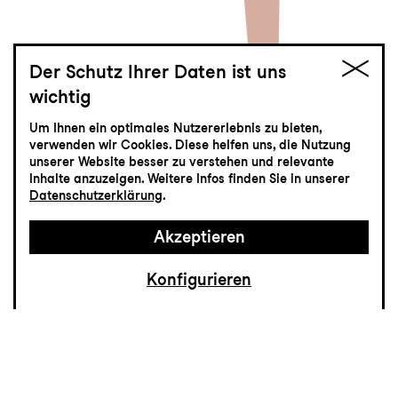
Der Schutz Ihrer Daten ist uns
wichtig
Fucking fucking
Um Ihnen ein optimales Nutzererlebnis zu bieten,
schön
verwenden wir Cookies. Diese helfen uns, die Nutzung
unserer Website besser zu verstehen und relevante
Inhalte anzuzeigen. Weitere Infos finden Sie in unserer
Schauspiel nach 10 Kurzgeschichten von
Datenschutzerklärung
.
Eva Rottmann in einer Fassung von Laura
Friedrich
Akzeptieren
Konfigurieren
«Was genau meinst du, wenn du mich
fragst, ob ich mein erstes Mal schon