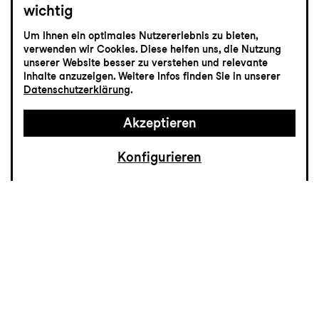
wichtig
jung
Um Ihnen ein optimales Nutzererlebnis zu bieten,
Das NEINhorn
verwenden wir Cookies. Diese helfen uns, die Nutzung
unserer Website besser zu verstehen und relevante
Inhalte anzuzeigen. Weitere Infos finden Sie in unserer
Kinderstück nach dem Kinderbuch von
Datenschutzerklärung
.
Marc-Uwe Kling
Akzeptieren
Konfigurieren
Immer zu allem «Ja» sagen?
Immer das tun, was von einem erwartet
wird?
Nein!
Doch! Sonst macht man sich unbeliebt.
Na und!