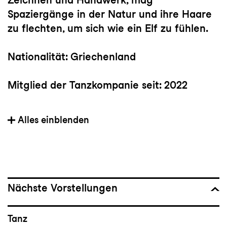
Spaziergänge in der Natur und ihre Haare
zu flechten, um sich wie ein Elf zu fühlen.
Nationalität: Griechenland
Mitglied der Tanzkompanie seit: 2022
Vorherige(s) Engagement(s):
Alles einblenden
freischaffende Tänzerin in Prag (2021-2022)
Wichtige Choreograf:innen: Mauro Astolfi,
Kinsun Chan, Giovanni Insaudo, Julian
Nicosia, Dor Mamalia
Nächste Vorstellungen
Bedeutsame Choreografien: Grande Finale
Tanz
von Hofesh Shechter, Ostrov von Jana