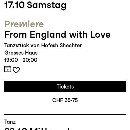
17.10
Samstag
Burkiewistzova, Rosas danst Rosas von
Anne Teresa de Keersmaeker, Runners von
Premiere
La Putika
From England with Love
Studium/Ausbildung: DAF – Dance Arts
Tanzstück von Hofesh Shechter
Faculty Rom
Grosses Haus
19:00 - 20:00
Auszeichnungen und Sonstiges: 2. Platz
beim International Solo Tanzwettbewerb im
Rahmen des Internationalen Solo Tanz
Tickets
Theater Festivals Stuttgart
CHF 35-75
Tanz