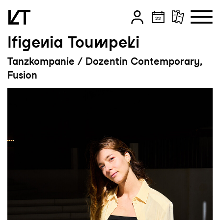
Ifigenia Toumpeki
Zum Hauptinhalt springen
Tanzkompanie / Dozentin Contemporary,
Zum Footer springen
Fusion