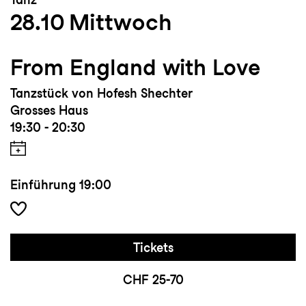
28.10
Mittwoch
internationalen Solotanzwettbewerb in
Rom 2018
From England with Love
Tanzstück von Hofesh Shechter
Grosses Haus
19:30 - 20:30
Einführung
19:00
Tickets
CHF 25-70