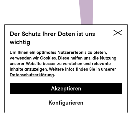
Der Schutz Ihrer Daten ist uns
wichtig
Die Bäume
Um Ihnen ein optimales Nutzererlebnis zu bieten,
verwenden wir Cookies. Diese helfen uns, die Nutzung
Ein spätes Requiem
unserer Website besser zu verstehen und relevante
Schauspiel von Ariane von Graffenried
Inhalte anzuzeigen. Weitere Infos finden Sie in unserer
und Martin Bieri
Datenschutzerklärung
.
Akzeptieren
Konfigurieren
Die Obstbäume sollen fallen. Dutzende