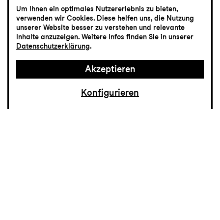
Pulso
Um Ihnen ein optimales Nutzererlebnis zu bieten,
verwenden wir Cookies. Diese helfen uns, die Nutzung
Tanzabend zwischen zeitgenössischem
unserer Website besser zu verstehen und relevante
Tanz und Flamenco
Inhalte anzuzeigen. Weitere Infos finden Sie in unserer
Datenschutzerklärung
.
Akzeptieren
Konfigurieren
Was leitet uns? Was trägt uns durch das
Leben? Tief im Körper erinnert sich etwas,
das älter ist als Worte: Erfahrung,
Rhythmus und Bewegung. In
Pulso
folgen
die Choreografen Frank Fannar Pedersen
und Javier Rodríguez Cobos gemeinsam
mit dem preisgekrönten Duo La Venidera