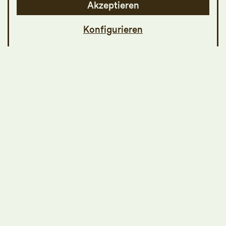
Akzeptieren
Konfigurieren
Chöre und singfreudige Einzelpersonen aus
der Region haben einen spontanen
gemeinsamen «Triumph des Friedens»
vorbereitet. Ein Sing Mit-Angebot in
Kooperation mit
Einsingen um 9
, Leitung:
Julia Schiwowa Lassen Sie sich
überraschen oder singen Sie mit und
erhalten vergünstigte Tickets zur
Aida
-
Vorstellung solange der Vorrat reicht.
Weitere Infos finden Sie
hier
.