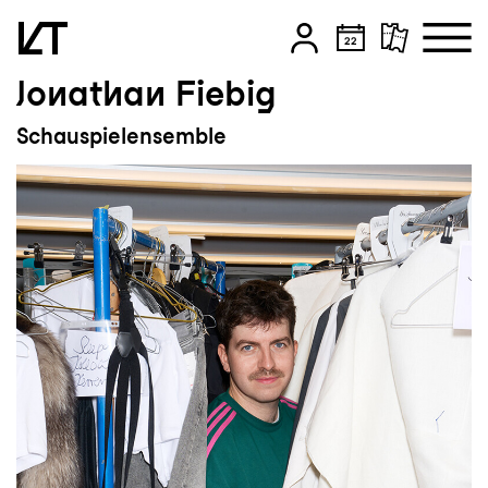
Jonathan Fiebig
Zum Hauptinhalt springen
Schauspielensemble
Zum Footer springen