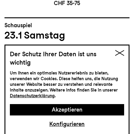
CHF 35-75
Schauspiel
23.1
Samstag
jung
Der Schutz Ihrer Daten ist uns
wichtig
Zum letzten Mal
Um Ihnen ein optimales Nutzererlebnis zu bieten,
Tom Sawyer und
verwenden wir Cookies. Diese helfen uns, die Nutzung
Huckleberry Finn
unserer Website besser zu verstehen und relevante
Inhalte anzuzeigen. Weitere Infos finden Sie in unserer
Datenschutzerklärung
.
Familienstück nach Mark Twain mit Musik von
Kurt Weill
Akzeptieren
Grosses Haus
14:00
Konfigurieren