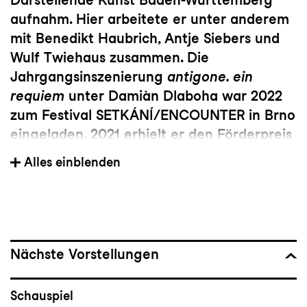
aufnahm. Hier arbeitete er unter anderem
mit Benedikt Haubrich, Antje Siebers und
Wulf Twiehaus zusammen. Die
Jahrgangsinszenierung
antigone. ein
requiem
unter Damiàn Dlaboha war 2022
zum Festival SETKÁNÍ/ENCOUNTER in Brno
eingeladen. 2021 erhielt er den Förderpreis
der Armin Ziegler Stiftung.
Alles einblenden
Nächste Vorstellungen
Schauspiel