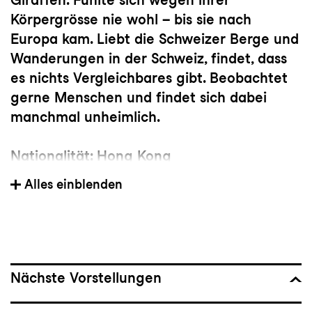
Körpergrösse nie wohl – bis sie nach
Europa kam. Liebt die Schweizer Berge und
Wanderungen in der Schweiz, findet, dass
es nichts Vergleichbares gibt. Beobachtet
gerne Menschen und findet sich dabei
manchmal unheimlich.
Nationalität: Hong Kong
Alles einblenden
Mitglied der Tanzkompanie seit: 2015
Vorherige(s) Engagement(s): Cinevox
Junior Company
Nächste Vorstellungen
Wichtige Choreograf:innen: Dimo Kirilov
Milev, Felix Landerer, Nadav Zelner,