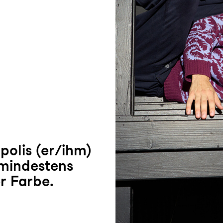
olis (er/ihm)
 mindestens
r Farbe.