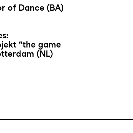
r of Dance (BA)
s:
ojekt “the game
otterdam (NL)