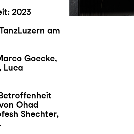
it: 2023
 TanzLuzern am
Marco Goecke,
, Luca
etroffenheit
 von Ohad
fesh Shechter,
.