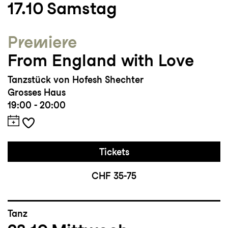
17.10
Samstag
Bedeutsame Choreografien: Political
Premiere
Mother von Hofesh Shechter, Flight Pattern
From England with Love
von Crystal Pite, Fractus V von Sidi Larbi
Cherkaoui
Tanzstück von Hofesh Shechter
Grosses Haus
Studium/Ausbildung: London
19:00 - 20:00
Contemporary Dance School (BA), School
of the Arts Singapore
Tickets
CHF 35-75
Tanz