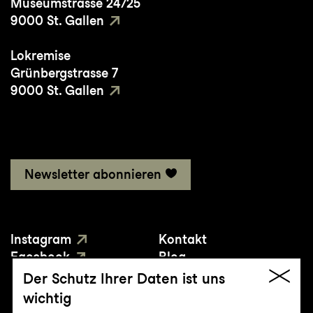
Museumstrasse 24/25
9000 St. Gallen
Lokremise
Grünbergstrasse 7
9000 St. Gallen
Newsletter abonnieren
Instagram
Kontakt
Facebook
Blog
YouTube
Presse
Der Schutz Ihrer Daten ist uns
wichtig