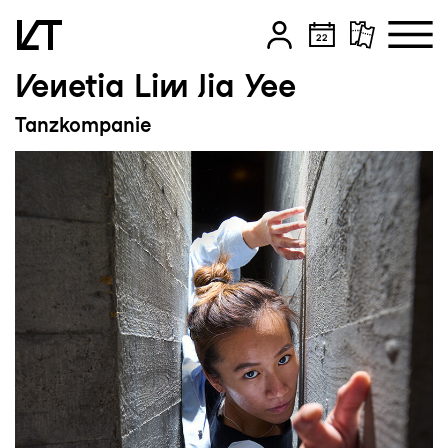
Venetia Lim Jia Yee
Zum Hauptinhalt springen
Tanzkompanie
Zum Footer springen