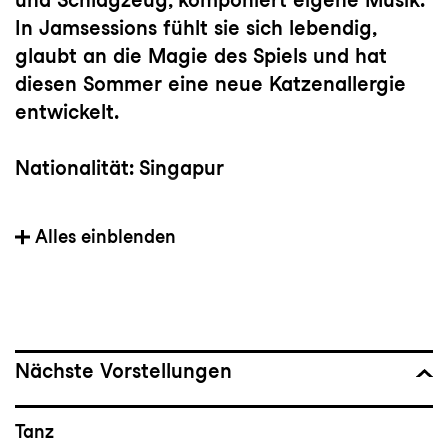
In Jamsessions fühlt sie sich lebendig,
glaubt an die Magie des Spiels und hat
diesen Sommer eine neue Katzenallergie
entwickelt.
Nationalität: Singapur
Mitglied der Tanzkompanie seit: 2023
Alles einblenden
Vorherige(s) Engagement(s): Mainfranken
Theater Würzburg, IT Dansa Barcelona
Wichtige Choreograf:innen: Akram Khan,
Nächste Vorstellungen
Ohad Naharin, Sidi Larbi Cherkaoui, Crystal
Pite, Rafael Bonachela, Alexander Ekman,
Tanz
Dominique Dumais