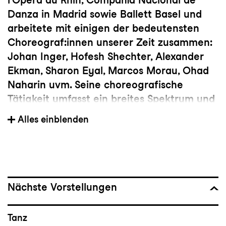
Danza in Madrid sowie Ballett Basel und
arbeitete mit einigen der bedeutensten
Choreograf:innen unserer Zeit zusammen:
Johan Inger, Hofesh Shechter, Alexander
Ekman, Sharon Eyal, Marcos Morau, Ohad
Naharin uvm. Seine choreografische
Tätigkeit umfasst ein breites Spektrum und
reicht von abstrakten Stücken über
Alles einblenden
performative Arbeiten bis hin zu sehr
theatralen Produktionen. Seit dem Frühjahr
2024 ist Javier Rodríguez Cobos Mitglied
des Programmteams des Migros-
Kulturprozent Tanzfestival Steps. Neben
Nächste Vorstellungen
eigenen choreografischen Arbeiten, die in
dieser Spielzeit u.a. am Luzerner Theater
Tanz
zu sehen sein werden, arbeitet er eng mit