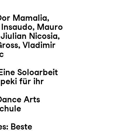
Dor Mamalia,
i Insaudo, Mauro
 Jiulian Nicosia,
ross, Vladimir
c
ine Soloarbeit
eki für ihr
Dance Arts
schule
s: Beste