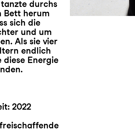
, tanzte durchs
 Bett herum
s sich die
ochter und um
n. Als sie vier
ltern endlich
e diese Energie
unden.
it: 2022
freischaffende