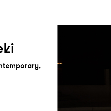
um Footer springen
eki
ntemporary,