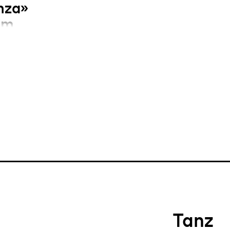
nza»
im
tbewerb in Rom
Tanz