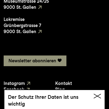
Museumstrasse 24/25
9000 St. Gallen
Lokremise
Grünbergstrasse 7
9000 St. Gallen
Newsletter abonnieren
Instagram
Kontakt
Facebook
Blog
YouTube
Presse
Der Schutz Ihrer Daten ist uns
wichtig