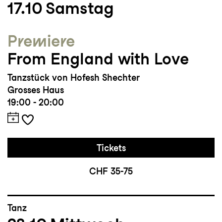
17.10
Samstag
Bedeutsame Choreografien: Political
Premiere
Mother von Hofesh Shechter, Flight Pattern
From England with Love
von Crystal Pite, Fractus V von Sidi Larbi
Cherkaoui
Tanzstück von Hofesh Shechter
Grosses Haus
Studium/Ausbildung: London
19:00 - 20:00
Contemporary Dance School (BA), School
of the Arts Singapore
Tickets
CHF 35-75
Tanz