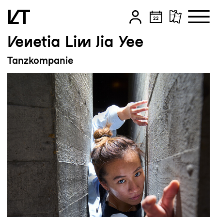
Venetia Lim Jia Yee
Zum Hauptinhalt springen
Tanzkompanie
Zum Footer springen