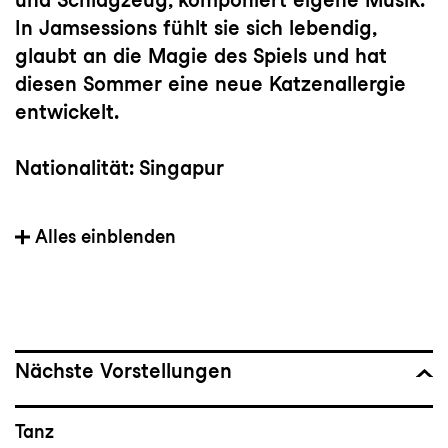
In Jamsessions fühlt sie sich lebendig,
glaubt an die Magie des Spiels und hat
diesen Sommer eine neue Katzenallergie
entwickelt.
Nationalität: Singapur
Mitglied der Tanzkompanie seit: 2023
Alles einblenden
Vorherige(s) Engagement(s): Mainfranken
Theater Würzburg, IT Dansa Barcelona
Wichtige Choreograf:innen: Akram Khan,
Nächste Vorstellungen
Ohad Naharin, Sidi Larbi Cherkaoui, Crystal
Pite, Rafael Bonachela, Alexander Ekman,
Tanz
Dominique Dumais