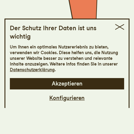
Der Schutz Ihrer Daten ist uns
wichtig
The Pink Panther
Um Ihnen ein optimales Nutzererlebnis zu bieten,
verwenden wir Cookies. Diese helfen uns, die Nutzung
Solo von und mit Javier Rodríguez Cobos
unserer Website besser zu verstehen und relevante
Inhalte anzuzeigen. Weitere Infos finden Sie in unserer
Datenschutzerklärung
.
Akzeptieren
Konfigurieren
Wie der Titel andeutet, steht die berühmte
Pink Panther-Filmreihe im Zentrum dieses