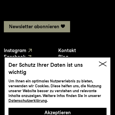
Newsletter abonnieren
Instagram
Kontakt
Facebook
Blog
YouTube
Presse
Der Schutz Ihrer Daten ist uns
wichtig
Um Ihnen ein optimales Nutzererlebnis zu bieten,
verwenden wir Cookies. Diese helfen uns, die Nutzung
unserer Website besser zu verstehen und relevante
Inhalte anzuzeigen. Weitere Infos finden Sie in unserer
© Genossenschaft Konzert und Theater
Datenschutzerklärung
.
St.Gallen
Akzeptieren