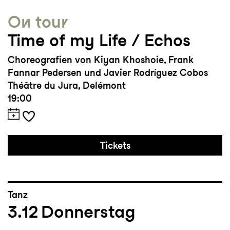
und Medienwissenschaften (Universität
On tour
Wien), MA Performance Studies (Universität
Time of my Life / Echos
Hamburg), MsC Sustainability,
Entrepreneurship and Technology (WU
Choreografien von Kiyan Khoshoie, Frank
Wien/berufsbegleitend)
Fannar Pedersen und Javier Rodríguez Cobos
Théâtre du Jura, Delémont
19:00
Weiterbildung:
Inclusive Curatorial
Practices: Accessibility, Representation and
Diversity (NODE Center Berlin)
Tickets
Tanz
3.12
Donnerstag