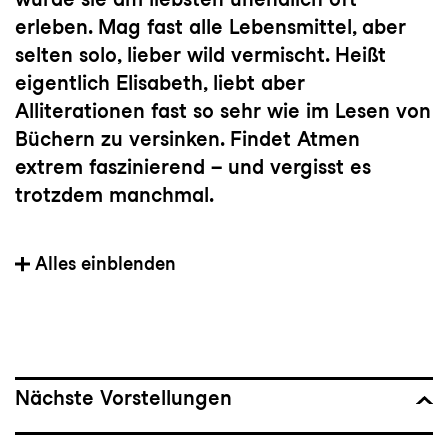
erleben. Mag fast alle Lebensmittel, aber
selten solo, lieber wild vermischt. Heißt
eigentlich Elisabeth, liebt aber
Alliterationen fast so sehr wie im Lesen von
Büchern zu versinken. Findet Atmen
extrem faszinierend – und vergisst es
trotzdem manchmal.
Heimat:
Österreich
Alles einblenden
In St.Gallen seit:
November 2024
Bedeutsame Choreografien:
Caída del
Cielo
von Rocío Molina,
Hatched
von
Nächste Vorstellungen
Mamela Nyamza,
A Plot/A Scandal
von
Ligia Lewis,
Violet
von Meg