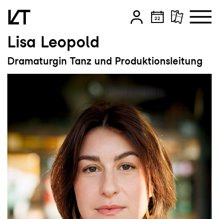
Lisa Leopold
Zum Hauptinhalt springen
Dramaturgin Tanz und Produktionsleitung
Zum Footer springen