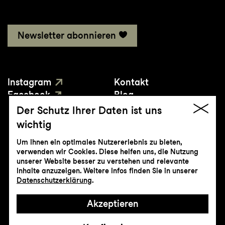
Newsletter abonnieren
Instagram
Kontakt
Facebook
Blog
YouTube
Presse
Der Schutz Ihrer Daten ist uns
wichtig
Um Ihnen ein optimales Nutzererlebnis zu bieten,
verwenden wir Cookies. Diese helfen uns, die Nutzung
unserer Website besser zu verstehen und relevante
Inhalte anzuzeigen. Weitere Infos finden Sie in unserer
© Genossenschaft Konzert und Theater
Datenschutzerklärung
.
St.Gallen
Akzeptieren
Impressum
Datenschutz
AGB
Intranet