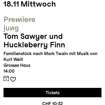
18.11
Mittwoch
Ungarische Staatsoper, L’Opéra de
Strasbourg , die Königliche Oper
Premiere
Kopenhagen, sowie an die
jung
Schauspielhäuser Frankfurt am Main,
Düsseldorf, Stuttgart, Leipzig, Mannheim,
Tom Sawyer und
Zürich, Basel und das Residenztheater
Huckleberry Finn
München.
Familienstück nach Mark Twain mit Musik von
Kurt Weill
Grosses Haus
14:00
Tickets
CHF 10-32