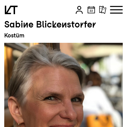
Sabine Blickenstorfer
Zum Hauptinhalt springen
Kostüm
Zum Footer springen