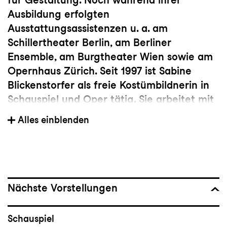
Ausbildung erfolgten
Ausstattungsassistenzen u. a. am
Schillertheater Berlin, am Berliner
Ensemble, am Burgtheater Wien sowie am
Opernhaus Zürich. Seit 1997 ist Sabine
Blickenstorfer als freie Kostümbildnerin in
Schauspiel und Oper tätig. Sie arbeitet mit
Regisseuren wie Lorenzo Fioroni, Enrico
Alles einblenden
Lübbe, Corinna von Rad, Ludger Engels,
Roland Schwab, Markus Bothe und
Alexander von Pfeil sowie Barbara-David
Brüesch zusammen. Kreationen im Bereich
Kostümbild führten sie mittlerweile an viele
Nächste Vorstellungen
große Bühnen im In- und Ausland , unter
anderem an die Staatsoper unter den
Schauspiel
Linden und die Deutsche Oper Berlin, die