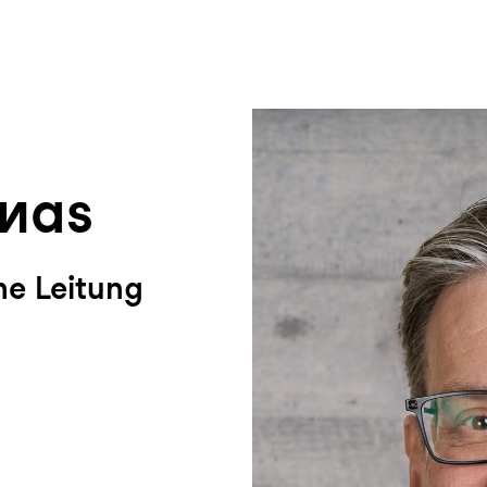
um Footer springen
enas
he Leitung