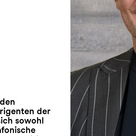
 den
irigenten der
sich sowohl
nfonische