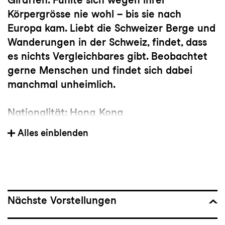
Körpergrösse nie wohl – bis sie nach
Europa kam. Liebt die Schweizer Berge und
Wanderungen in der Schweiz, findet, dass
es nichts Vergleichbares gibt. Beobachtet
gerne Menschen und findet sich dabei
manchmal unheimlich.
Nationalität: Hong Kong
Alles einblenden
Mitglied der Tanzkompanie seit: 2015
Vorherige(s) Engagement(s): Cinevox
Junior Company
Nächste Vorstellungen
Wichtige Choreograf:innen: Dimo Kirilov
Milev, Felix Landerer, Nadav Zelner,