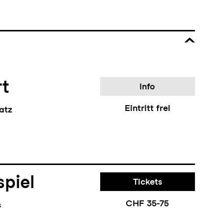
rt
Info
Eintritt frei
atz
piel
Tickets
CHF 35-75
s