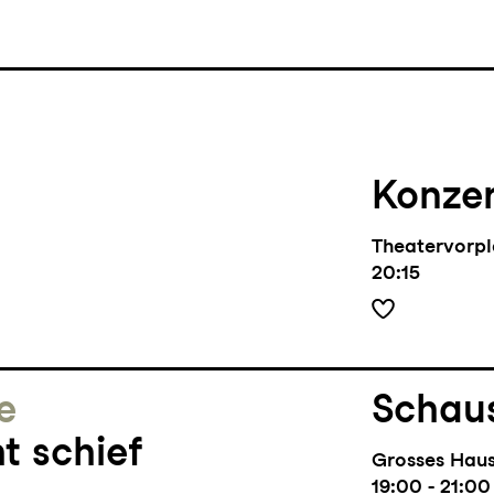
Konze
Theatervorpl
20:15
e
Schaus
t schief
Grosses Hau
19:00 - 21:00