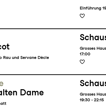
Einführung
1
Schaus
cot
Grosses Hau
17:00
lo Rau und Servane Dècle
e
Schaus
alten Dame
Grosses Hau
19:30 - 22:15
matt