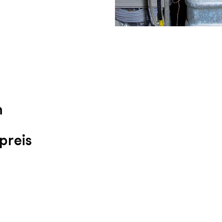
n
preis