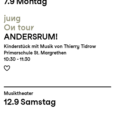
7.9
Montag
Winterthur, als Regisseurin für Bühne
Mammern, Kammerorchester Basel u.a., als
jung
Workshopleiterin für den Verein
On tour
Kulturkosmonauten u.a.
ANDERSRUM!
Arbeitet oft und gerne inklusiv.
Kinderstück mit Musik von Thierry Tidrow
Primarschule St. Margrethen
10:30 - 11:30
Musiktheater
12.9
Samstag