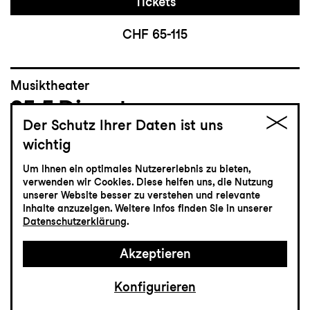
Tickets
CHF 65-115
Musiktheater
25.5
Dienstag
Der Schutz Ihrer Daten ist uns
wichtig
Hoffmanns Erzählungen
Um Ihnen ein optimales Nutzererlebnis zu bieten,
Oper von Jacques Offenbach
verwenden wir Cookies. Diese helfen uns, die Nutzung
unserer Website besser zu verstehen und relevante
Grosses Haus
Inhalte anzuzeigen. Weitere Infos finden Sie in unserer
19:30
Datenschutzerklärung
.
Akzeptieren
Einführung
19:00
Konfigurieren