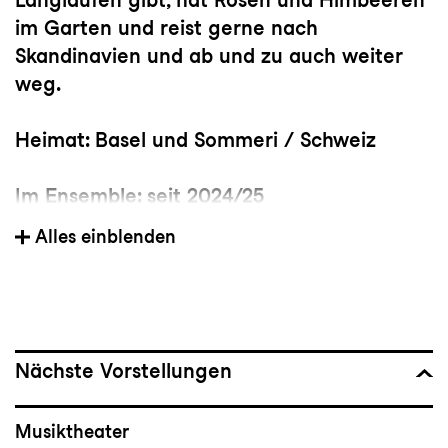
im Garten und reist gerne nach
Skandinavien und ab und zu auch weiter
weg.
Heimat: Basel und Sommeri / Schweiz
Im Ensemble: seit 2024/25
Alles einblenden
Wichtige Stationen
: Universitäten Basel
und Freiburg i. Breisgau (Studium der
Germanistik, Musikwissenschaft und
Nordistik), Theater Basel (Regie- und
Dramaturgie-Assistenz), Schweizer Pavillon
Nächste Vorstellungen
auf der Expo 2000 (Regisseurin und
musikalische Betriebsleiterin),
Musiktheater
Niedersächsisches Staatstheater Hannover