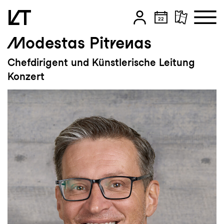
Modestas Pitrenas
Zum Hauptinhalt springen
Chefdirigent und Künstlerische Leitung
Zum Footer springen
Konzert