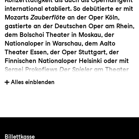
international etabliert. So debütierte er mit
Mozarts
Zauberflöte
an der Oper Köln,
gastierte an der Deutschen Oper am Rhein,
dem Bolschoi Theater in Moskau, der
Nationaloper in Warschau, dem Aalto
Theater Essen, der Oper Stuttgart, der
Finnischen Nationaloper Helsinki oder mit
Sergej Prokofjews
Der Spieler
am Theater
Basel. 2012 mit dem Litauischen Kunst- und
Alles einblenden
Kulturpreis ausgezeichnet, ist der
ehemalige Chefdirigent des
Sinfonieorchesters von Kaunas in Litauen
und frühere Generalmusikdirektor der
Lettischen Nationaloper in Riga zurzeit
Chefdirigent und Künstlerischer Leiter des
Billettkasse
Litauischen Nationalen Sinfonieorchesters