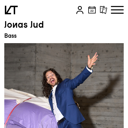
Jonas Jud
Zum Hauptinhalt springen
Bass
Zum Footer springen