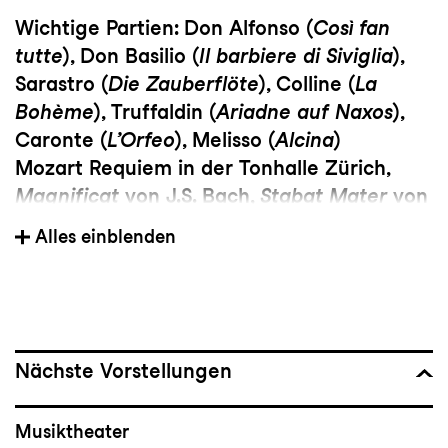
Wichtige Partien: Don Alfonso (
Così fan
tutte
), Don Basilio (
Il barbiere di Siviglia
),
Sarastro (
Die Zauberflöte
), Colline (
La
Bohème
), Truffaldin (
Ariadne auf Naxos
),
Caronte (
L’Orfeo
), Melisso (
Alcina
)
Mozart Requiem in der Tonhalle Zürich,
Magnificat
von J.S. Bach,
Stabat Mater
von
A. Dvorak,
Messiah
von G.F. Händel &
Alles einblenden
Erstaufnahme des Werks
L’Infinito
mit dem
Organisten Jean Guillou, Oktober 2018
Vorherige Engagements: Opernhaus Zürich
Nächste Vorstellungen
(Oberlin in
Jakob Lenz
2022, Il Sire di
Bethune in
I Vespri Siciliani
2024, Peter
Musiktheater
Quince in
A midsummer night’s dream