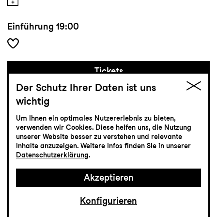
Einführung
19:00
Tickets
Der Schutz Ihrer Daten ist uns
CHF 80-145
wichtig
Um Ihnen ein optimales Nutzererlebnis zu bieten,
verwenden wir Cookies. Diese helfen uns, die Nutzung
Musiktheater
unserer Website besser zu verstehen und relevante
13.6
Sonntag
Inhalte anzuzeigen. Weitere Infos finden Sie in unserer
Datenschutzerklärung
.
Zum letzten Mal
Akzeptieren
Hoffmanns Erzählungen
Konfigurieren
Oper von Jacques Offenbach