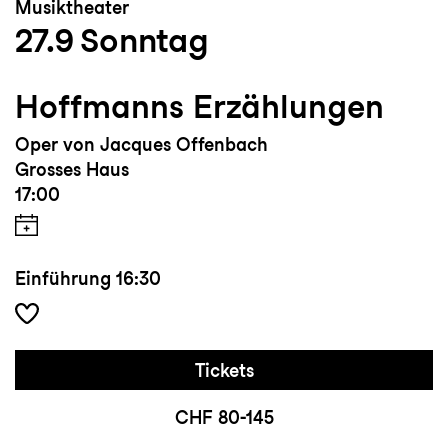
Musiktheater
Meisterkurse bei Brigitte Fassbaender,
27.9
Sonntag
George Petean, Svetlana Afonina, Darell
Babidge, Eytan Pessen, Michelle Wegwart
Hoffmanns Erzählungen
Oper von Jacques Offenbach
Grosses Haus
17:00
Einführung
16:30
Tickets
CHF 80-145