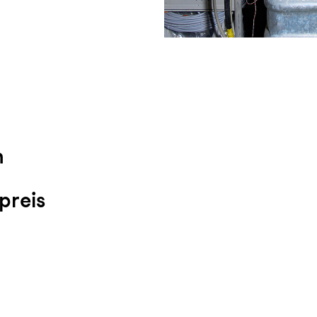
n
preis