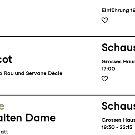
Einführung
1
Schaus
cot
Grosses Hau
17:00
lo Rau und Servane Dècle
e
Schaus
alten Dame
Grosses Hau
19:30 - 22:15
matt