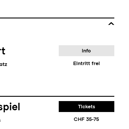
rt
Info
Eintritt frei
atz
piel
Tickets
CHF 35-75
s