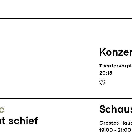
Konze
Theatervorpl
20:15
e
Schaus
t schief
Grosses Hau
19:00 - 21:00