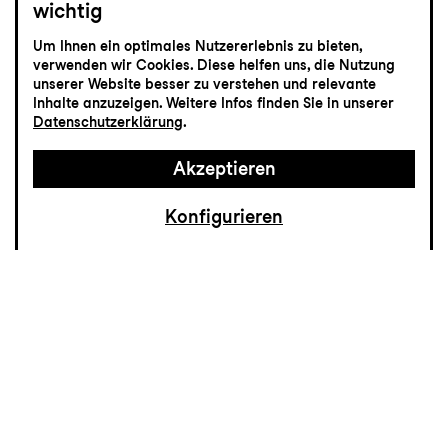
wichtig
St.Galler Festspiele
Um Ihnen ein optimales Nutzererlebnis zu bieten,
Festkonzert
verwenden wir Cookies. Diese helfen uns, die Nutzung
unserer Website besser zu verstehen und relevante
Inhalte anzuzeigen. Weitere Infos finden Sie in unserer
Datenschutzerklärung
.
Akzeptieren
Konfigurieren
34 Jahre nach seiner letzten Oper,
Guillaume Tell
, komponierte Gioachino
Rossini seine Petite Messe solennelle, seine
"kleine feierliche Messe". Klein war die
Messe ursprünglich, denn Rossini verfasste
sie für Singstimmen, zwei Klaviere und