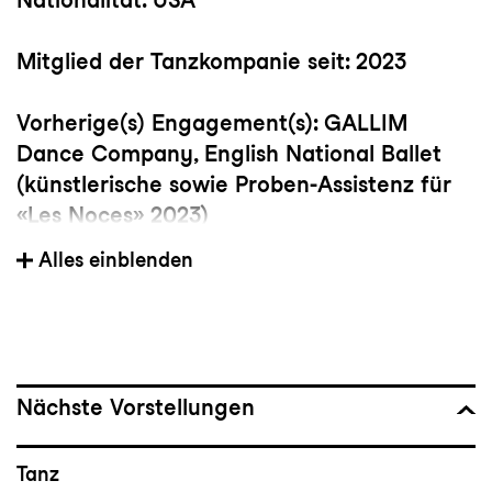
Mitglied der Tanzkompanie seit: 2023
Vorherige(s) Engagement(s): GALLIM
Dance Company, English National Ballet
(künstlerische sowie Proben-Assistenz für
«Les Noces» 2023)
Alles einblenden
Wichtige Choreograf:innen: Andrea Miller,
Kyle Abraham, James Viverios, Annie
Rigney, Joseph Hernandez, Hannah Garner,
Ana Maria Lucaciu und Peter Chu
Nächste Vorstellungen
Bedeutsame Choreografien: Triptych von
Peeping Tom, BLUSH von Andrea Miller,
Tanz
Betroffenheit von Crystal Pite