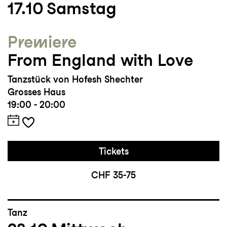
17.10
Samstag
Studium/Ausbildung: Bachelor of Fine Arts
Premiere
am Conservatory of Dance at Purchase
From England with Love
College SUNY, New York
Tanzstück von Hofesh Shechter
Grosses Haus
19:00 - 20:00
Tickets
CHF 35-75
Tanz