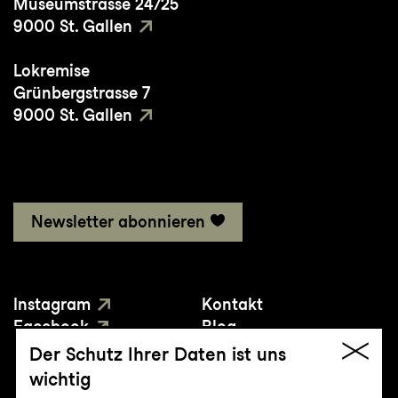
Museumstrasse 24/25
9000 St. Gallen
Lokremise
Grünbergstrasse 7
9000 St. Gallen
Newsletter abonnieren
Instagram
Kontakt
Facebook
Blog
YouTube
Presse
Der Schutz Ihrer Daten ist uns
wichtig