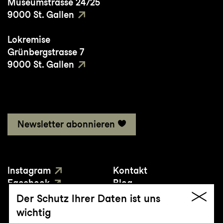
Museumstrasse 24/25
9000 St. Gallen
Lokremise
Grünbergstrasse 7
9000 St. Gallen
Newsletter abonnieren
Instagram
Kontakt
Facebook
Blog
YouTube
Presse
Der Schutz Ihrer Daten ist uns
wichtig