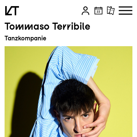
Tommaso Terribile
Zum Hauptinhalt springen
Tanzkompanie
Zum Footer springen