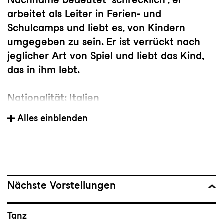
arbeitet als Leiter in Ferien- und
Schulcamps und liebt es, von Kindern
umgegeben zu sein. Er ist verrückt nach
jeglicher Art von Spiel und liebt das Kind,
das in ihm lebt.
Nationalität: Italien
Alles einblenden
Mitglied der Tanzkompanie seit: 2023
Vorherige(s) Engagement(s): Codarts
Dance Company
Nächste Vorstellungen
Wichtige Choreograf:innen: Akram
Khan,Maciej Kuźmiński, Johan Inger, Jarek
Tanz
Cemerek, Ed Wubbe, Niek Wagenaar