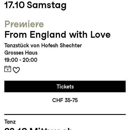
17.10
Samstag
Burkiewistzova, Rosas danst Rosas von
Anne Teresa de Keersmaeker, Runners von
Premiere
La Putika
From England with Love
Studium/Ausbildung: DAF – Dance Arts
Tanzstück von Hofesh Shechter
Faculty Rom
Grosses Haus
19:00 - 20:00
Auszeichnungen und Sonstiges: 2. Platz
beim International Solo Tanzwettbewerb im
Rahmen des Internationalen Solo Tanz
Tickets
Theater Festivals Stuttgart
CHF 35-75
Tanz