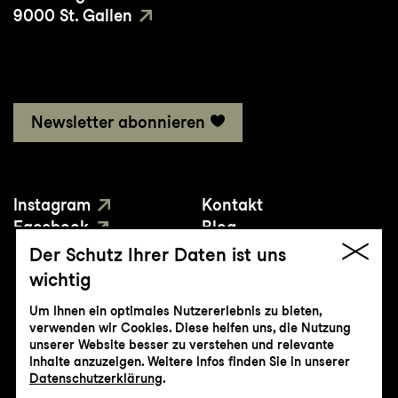
9000 St. Gallen
Newsletter abonnieren
Instagram
Kontakt
Facebook
Blog
YouTube
Presse
Der Schutz Ihrer Daten ist uns
wichtig
Um Ihnen ein optimales Nutzererlebnis zu bieten,
verwenden wir Cookies. Diese helfen uns, die Nutzung
unserer Website besser zu verstehen und relevante
Inhalte anzuzeigen. Weitere Infos finden Sie in unserer
© Genossenschaft Konzert und Theater
Datenschutzerklärung
.