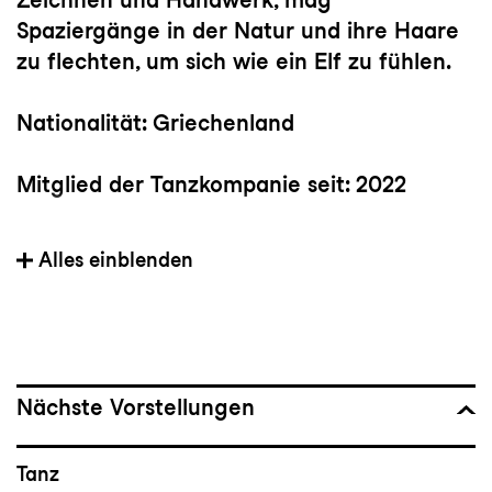
Spaziergänge in der Natur und ihre Haare
zu flechten, um sich wie ein Elf zu fühlen.
Nationalität: Griechenland
Mitglied der Tanzkompanie seit: 2022
Vorherige(s) Engagement(s):
Alles einblenden
freischaffende Tänzerin in Prag (2021-2022)
Wichtige Choreograf:innen: Mauro Astolfi,
Kinsun Chan, Giovanni Insaudo, Julian
Nicosia, Dor Mamalia
Nächste Vorstellungen
Bedeutsame Choreografien: Grande Finale
Tanz
von Hofesh Shechter, Ostrov von Jana