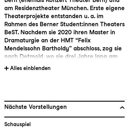
am Residenztheater München. Erste eigene
Theaterprojekte entstanden u. a. im
Rahmen des Berner Student:innen Theaters
BeST. Nachdem sie 2020 ihren Master in
Dramaturgie an der HMT “Felix
Mendelssohn Bartholdy” abschloss, zog sie
nach Detmold, wo sie drei Jahre lang am
Landestheater Detmold engagiert war. Ab
Alles einblenden
der Spielzeit 2023/24 ist sie
Schauspieldramaturgin am Konzert und
Theater St. Gallen.
Nächste Vorstellungen
Schauspiel