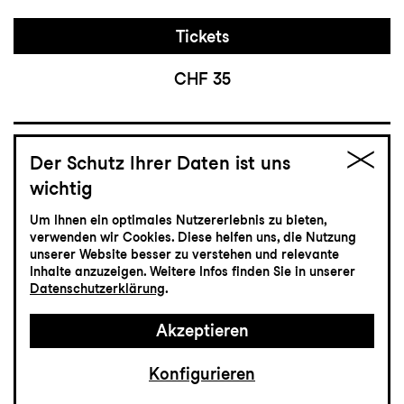
Tickets
CHF 35
Schauspiel
Der Schutz Ihrer Daten ist uns
23.4
Freitag
wichtig
Um Ihnen ein optimales Nutzererlebnis zu bieten,
Die Bäume
verwenden wir Cookies. Diese helfen uns, die Nutzung
unserer Website besser zu verstehen und relevante
Ein spätes Requiem
Inhalte anzuzeigen. Weitere Infos finden Sie in unserer
Datenschutzerklärung
.
Schauspiel von Ariane von Graffenried und
Martin Bieri
Akzeptieren
Lokremise
20:00
Konfigurieren