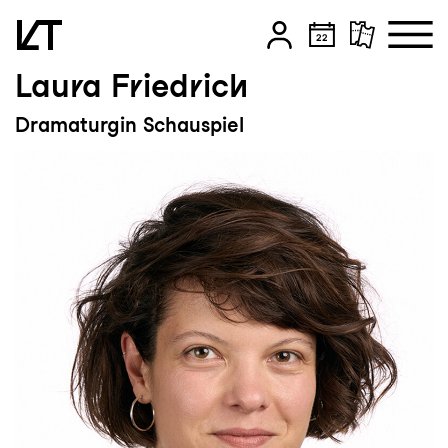
Laura Friedrich
Zum Hauptinhalt springen
Dramaturgin Schauspiel
Zum Footer springen