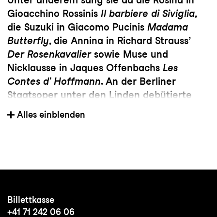
Gioacchino Rossinis
Il barbiere di Siviglia
,
die Suzuki in Giacomo Pucinis
Madama
Butterfly
, die Annina in Richard Strauss’
Der Rosenkavalier
sowie Muse und
Nicklausse in Jaques Offenbachs
Les
Contes d' Hoffmann
. An der Berliner
Staatsoper unter den Linden debütierte
Lampi als Varvara in Leoš Janáčeks
Katja
Alles einblenden
Kabanowa
. Am Theater St.Gallen war sie
zuletzt in der Rolle der Larina in Pjotr
Iljitschs Tschaikowskys
Eugen Onegin
zu
erleben.
Billettkasse
+41 71 242 06 06