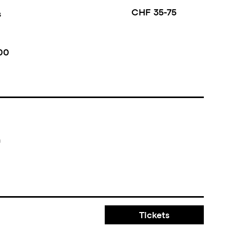
CHF 35-75
s
00
n
Tickets