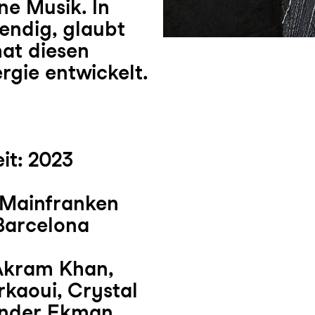
e Musik. In
bendig, glaubt
hat diesen
gie entwickelt.
it: 2023
 Mainfranken
Barcelona
Akram Khan,
rkaoui, Crystal
ander Ekman,