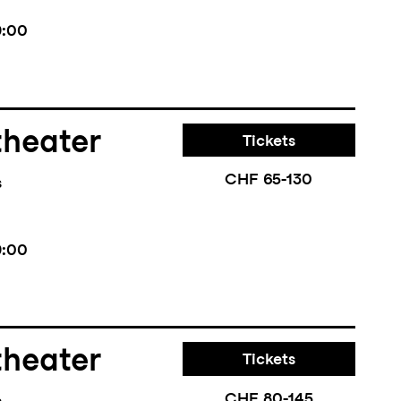
9:00
theater
Tickets
CHF 65-130
s
9:00
theater
Tickets
CHF 80-145
s