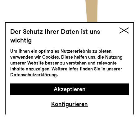
Der Schutz Ihrer Daten ist uns
wichtig
Jekyll & Hyde
Um Ihnen ein optimales Nutzererlebnis zu bieten,
verwenden wir Cookies. Diese helfen uns, die Nutzung
Musical von Frank Wildhorn
unserer Website besser zu verstehen und relevante
Inhalte anzuzeigen. Weitere Infos finden Sie in unserer
Datenschutzerklärung
.
Akzeptieren
Konfigurieren
Der Kampf zwischen Gut und Böse gehört
zu den ältesten Themen, die den Menschen