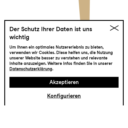
Der Schutz Ihrer Daten ist uns
wichtig
Jekyll & Hyde
Um Ihnen ein optimales Nutzererlebnis zu bieten,
verwenden wir Cookies. Diese helfen uns, die Nutzung
Musical von Frank Wildhorn
unserer Website besser zu verstehen und relevante
Inhalte anzuzeigen. Weitere Infos finden Sie in unserer
Datenschutzerklärung
.
Akzeptieren
Konfigurieren
Der Kampf zwischen Gut und Böse gehört
zu den ältesten Themen, die den Menschen