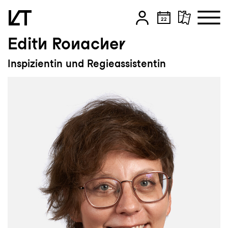
Edith Ronacher
Zum Hauptinhalt springen
Inspizientin und Regieassistentin
Zum Footer springen