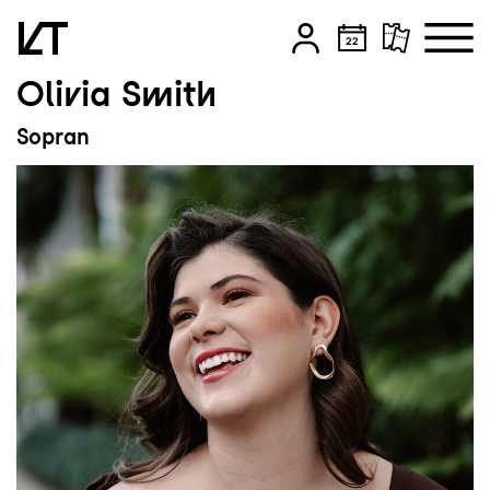
Olivia Smith
Zum Hauptinhalt springen
Sopran
Zum Footer springen