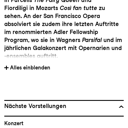
Fiordiligi in Mozarts
Così fan tutte
zu
sehen. An der San Francisco Opera
absolviert sie zudem ihre letzten Auftritte
im renommierten Adler Fellowship
Program, wo sie in Wagners
Parsifal
und im
jährlichen Galakonzert mit Opernarien und
-ensembles auftritt.
In der Saison 2024/25, in ihrem zweiten
Alles einblenden
Jahr als Adler Fellow, debütierte Olivia
Smith als Micaëla in der immersiven
Carmen
-Inszenierung des Hauses und
übernahm die Rolle auch in den
Hauptvorstellungen. Sie coverte ausserdem
Nächste Vorstellungen
die Rolle der Ilia in
Idomeneo
und wirkte in
zahlreichen Konzertprogrammen der San
Konzert
Francisco Opera mit. Mit der Philadelphia