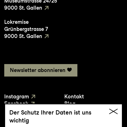
Museumstrasse 24/25
9000 St. Gallen
Lokremise
Grünbergstrasse 7
9000 St. Gallen
Newsletter abonnieren
Instagram
Kontakt
Facebook
Blog
YouTube
Presse
Der Schutz Ihrer Daten ist uns
wichtig