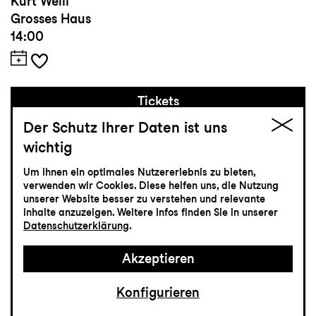
Kurt Weill
Grosses Haus
14:00
Tickets
Der Schutz Ihrer Daten ist uns
CHF 10-32
wichtig
Um Ihnen ein optimales Nutzererlebnis zu bieten,
Schauspiel
verwenden wir Cookies. Diese helfen uns, die Nutzung
unserer Website besser zu verstehen und relevante
29.12
Dienstag
Inhalte anzuzeigen. Weitere Infos finden Sie in unserer
Datenschutzerklärung
.
Zum letzten Mal
Akzeptieren
Dieses Stück geht schief
Konfigurieren
Mord auf Schloss Haversham