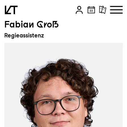
Fabian Groß
Zum Hauptinhalt springen
Regieassistenz
Zum Footer springen