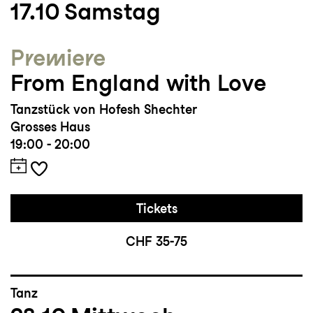
17.10
Samstag
Burkiewistzova, Rosas danst Rosas von
Anne Teresa de Keersmaeker, Runners von
Premiere
La Putika
From England with Love
Studium/Ausbildung: DAF – Dance Arts
Tanzstück von Hofesh Shechter
Faculty Rom
Grosses Haus
19:00 - 20:00
Auszeichnungen und Sonstiges: 2. Platz
beim International Solo Tanzwettbewerb im
Rahmen des Internationalen Solo Tanz
Tickets
Theater Festivals Stuttgart
CHF 35-75
Tanz