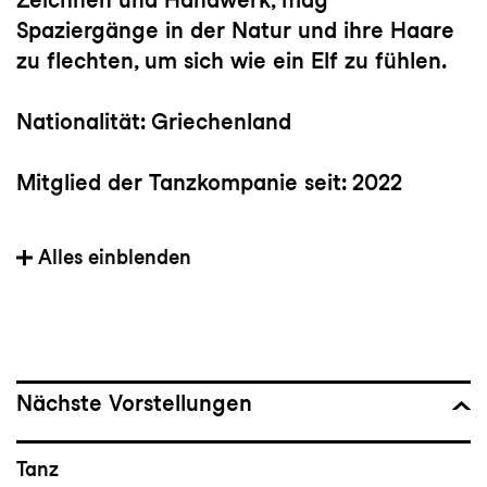
Spaziergänge in der Natur und ihre Haare
zu flechten, um sich wie ein Elf zu fühlen.
Nationalität: Griechenland
Mitglied der Tanzkompanie seit: 2022
Vorherige(s) Engagement(s):
Alles einblenden
freischaffende Tänzerin in Prag (2021-2022)
Wichtige Choreograf:innen: Mauro Astolfi,
Kinsun Chan, Giovanni Insaudo, Julian
Nicosia, Dor Mamalia
Nächste Vorstellungen
Bedeutsame Choreografien: Grande Finale
Tanz
von Hofesh Shechter, Ostrov von Jana