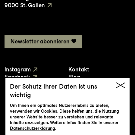
9000 St. Gallen
Newsletter abonnieren
Instagram
Kontakt
Facebook
Blog
YouTube
Presse
Der Schutz Ihrer Daten ist uns
wichtig
Um Ihnen ein optimales Nutzererlebnis zu bieten,
verwenden wir Cookies. Diese helfen uns, die Nutzung
unserer Website besser zu verstehen und relevante
Inhalte anzuzeigen. Weitere Infos finden Sie in unserer
© Genossenschaft Konzert und Theater
Datenschutzerklärung
.