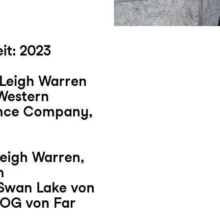
it: 2023
 Leigh Warren
 Western
ance Company,
Leigh Warren,
n
Swan Lake von
DOG von Far