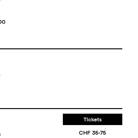
00
n
Tickets
CHF 35-75
s