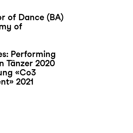
r of Dance (BA)
emy of
s: Performing
n Tänzer 2020
ung «Co3
ent» 2021