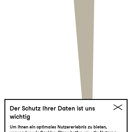
Der Schutz Ihrer Daten ist uns
wichtig
Die Legende von
Um Ihnen ein optimales Nutzererlebnis zu bieten,