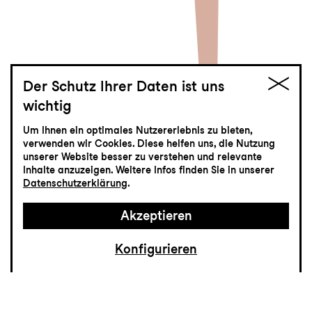
Der Schutz Ihrer Daten ist uns
wichtig
Hair
Um Ihnen ein optimales Nutzererlebnis zu bieten,
verwenden wir Cookies. Diese helfen uns, die Nutzung
The American Tribal Love-Rock Musical
unserer Website besser zu verstehen und relevante
Inhalte anzuzeigen. Weitere Infos finden Sie in unserer
Datenschutzerklärung
.
Akzeptieren
Konfigurieren
Das 1967 in New York uraufgeführte Rock-