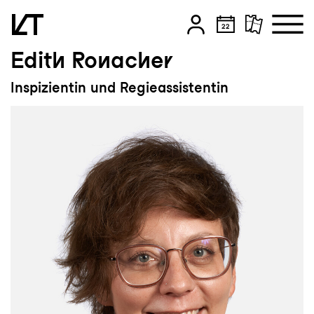
Edith Ronacher
Zum Hauptinhalt springen
Inspizientin und Regieassistentin
Zum Footer springen