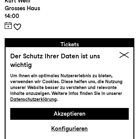
Kurt Weill
Grosses Haus
14:00
Tickets
Der Schutz Ihrer Daten ist uns
CHF 10-32
wichtig
Um Ihnen ein optimales Nutzererlebnis zu bieten,
Schauspiel
verwenden wir Cookies. Diese helfen uns, die Nutzung
unserer Website besser zu verstehen und relevante
29.12
Dienstag
Inhalte anzuzeigen. Weitere Infos finden Sie in unserer
Datenschutzerklärung
.
Zum letzten Mal
Akzeptieren
Dieses Stück geht schief
Konfigurieren
Mord auf Schloss Haversham