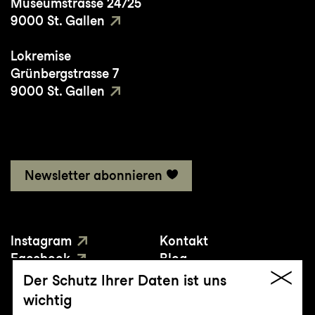
Museumstrasse 24/25
9000 St. Gallen
Lokremise
Grünbergstrasse 7
9000 St. Gallen
Newsletter abonnieren
Instagram
Kontakt
Facebook
Blog
YouTube
Presse
Der Schutz Ihrer Daten ist uns
wichtig