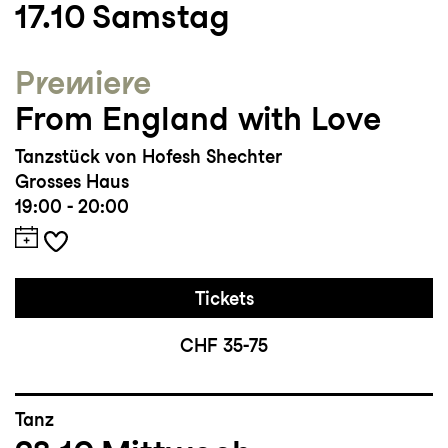
17.10
Samstag
Studium/Ausbildung: Bachelor of Fine Arts
Premiere
am Conservatory of Dance at Purchase
From England with Love
College SUNY, New York
Tanzstück von Hofesh Shechter
Grosses Haus
19:00 - 20:00
Tickets
CHF 35-75
Tanz