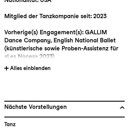
Mitglied der Tanzkompanie seit: 2023
Vorherige(s) Engagement(s): GALLIM
Dance Company, English National Ballet
(künstlerische sowie Proben-Assistenz für
«Les Noces» 2023)
Alles einblenden
Wichtige Choreograf:innen: Andrea Miller,
Kyle Abraham, James Viverios, Annie
Rigney, Joseph Hernandez, Hannah Garner,
Ana Maria Lucaciu und Peter Chu
Nächste Vorstellungen
Bedeutsame Choreografien: Triptych von
Peeping Tom, BLUSH von Andrea Miller,
Tanz
Betroffenheit von Crystal Pite