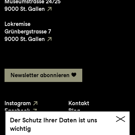
Museumstrasse 24/25
9000 St. Gallen
Lokremise
Grünbergstrasse 7
9000 St. Gallen
Newsletter abonnieren
Instagram
Kontakt
Facebook
Blog
YouTube
Presse
Der Schutz Ihrer Daten ist uns
wichtig