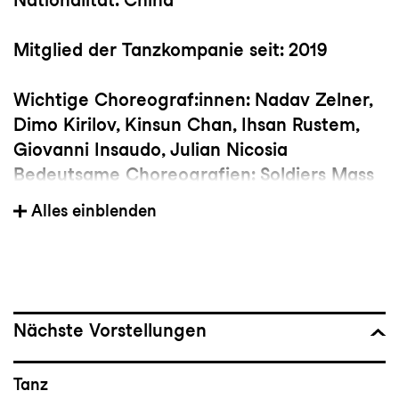
Mitglied der Tanzkompanie seit: 2019
Wichtige Choreograf:innen: Nadav Zelner,
Dimo Kirilov, Kinsun Chan, Ihsan Rustem,
Giovanni Insaudo, Julian Nicosia
Bedeutsame Choreografien: Soldiers Mass
von Jiří Kylián, Nelken von Pina Bausch
Alles einblenden
Studium/Ausbildung: Beijing Dance
Academy Secondary School, The Hong
Kong Academy for Performing Arts
Nächste Vorstellungen
Auszeichnungen und Sonstiges:
Goldauszeichnung beim Choreografie-
Tanz
Wettbewerb des Daegu International