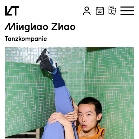
Minghao Zhao
Zum Hauptinhalt springen
Tanzkompanie
Zum Footer springen