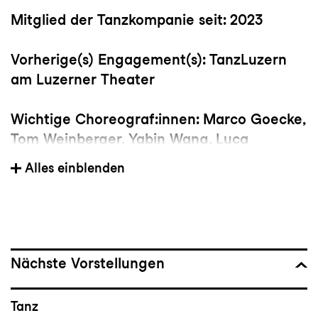
Mitglied der Tanzkompanie seit: 2023
Vorherige(s) Engagement(s): TanzLuzern
am Luzerner Theater
Wichtige Choreograf:innen: Marco Goecke,
Tom Weinberger, Yabin Wang, Luca
Signoretti, Lucinda Childs
Alles einblenden
Bedeutsame Choreografien: Betroffenheit
von Crystal Pite, Decadance von Ohad
Naharin, Grand Finale von Hofesh
Shechter, LOVE von Club Guy und Roni.
Nächste Vorstellungen
Studium/Ausbildung: Bachelor of Dance
Tanz
(BA) an der Codarts Rotterdam