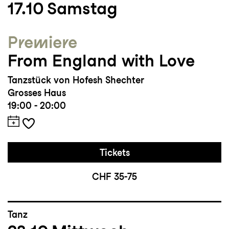
17.10
Samstag
Auszeichnungen und Sonstiges:
Premiere
Recherchebeitrag für das Projekt “the
From England with Love
game of the choreographer(s) in
Rotterdam (NL)
Tanzstück von Hofesh Shechter
Grosses Haus
19:00 - 20:00
Tickets
CHF 35-75
Tanz