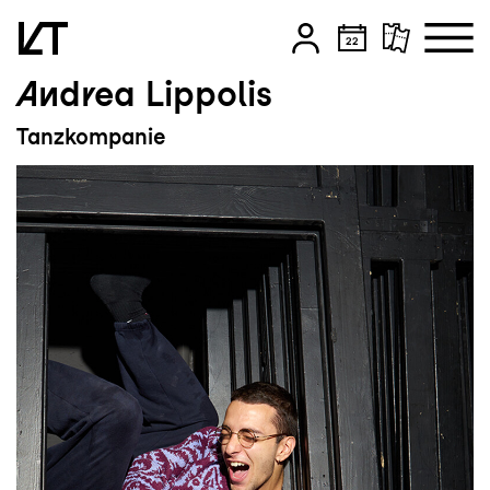
Andrea Lippolis
Zum Hauptinhalt springen
Tanzkompanie
Zum Footer springen