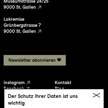
Museumstrasse 24/25
9000 St. Gallen
Lokremise
Grünbergstrasse 7
9000 St. Gallen
Newsletter abonnieren
Instagram
Kontakt
Facebook
Blog
YouTube
Presse
Der Schutz Ihrer Daten ist uns
wichtig