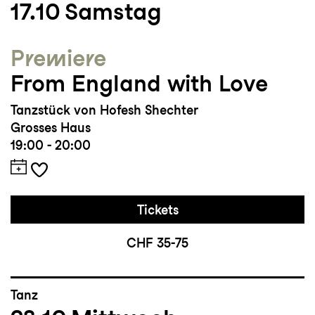
17.10
Samstag
(BA) an Western Australian Academy of
Performing Arts
Premiere
From England with Love
Auszeichnungen und Sonstiges: Performing
Arts WA Award für den besten Tänzer 2020
Tanzstück von Hofesh Shechter
und Gewinner der Auszeichnung «Co3
Grosses Haus
Australia In:Residence recipient» 2021
19:00 - 20:00
Tickets
CHF 35-75
Tanz