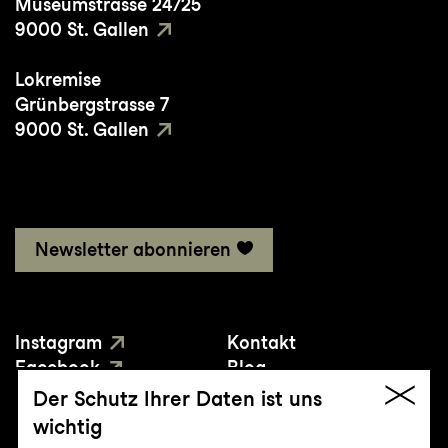
Museumstrasse 24/25
9000 St. Gallen
Lokremise
Grünbergstrasse 7
9000 St. Gallen
Newsletter abonnieren
Instagram
Kontakt
Facebook
Blog
YouTube
Presse
Der Schutz Ihrer Daten ist uns
wichtig