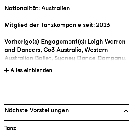
Nationalität: Australien
Mitglied der Tanzkompanie seit: 2023
Vorherige(s) Engagement(s): Leigh Warren
and Dancers, Co3 Australia, Western
Australian Ballet, Sydney Dance Company,
Chunky Move, Punchdrunk
Alles einblenden
Wichtige Choreograf:innen: Leigh Warren,
Raewyn Hill, Antony Hamilton
Bedeutsame Choreografien: Swan Lake
von Michael Keegan-Dolan, BLKDOG von
Nächste Vorstellungen
Far From The Norm
Tanz
Studium/Ausbildung: Bachelor of Dance