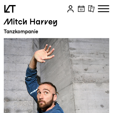
Mitch Harvey
Zum Hauptinhalt springen
Tanzkompanie
Zum Footer springen