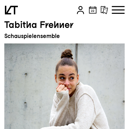
Tabitha Frehner
Zum Hauptinhalt springen
Schauspielensemble
Zum Footer springen