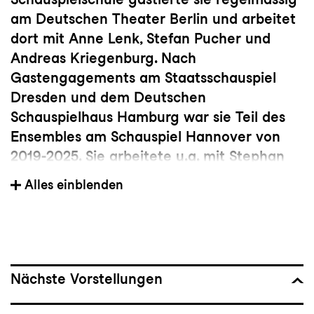
am Deutschen Theater Berlin und arbeitet
dort mit Anne Lenk, Stefan Pucher und
Andreas Kriegenburg. Nach
Gastengagements am Staatsschauspiel
Dresden und dem Deutschen
Schauspielhaus Hamburg war sie Teil des
Ensembles am Schauspiel Hannover von
2019-2025. Sie arbeitete u.a. mit Stephan
Kimming, Luise Voigt, Marie Bues, Stefan
Alles einblenden
Pucher, Clemens Sienknecht und Barbara
Bürk.
Zudem leitet sie das Liederabendformat
«Sing’s mir».
Sie ist Preisträgerin der Migros
Nächste Vorstellungen
Kulturprozent, Armin Ziegler Stiftung und
der Kurt und Barbara Alten Stiftung.