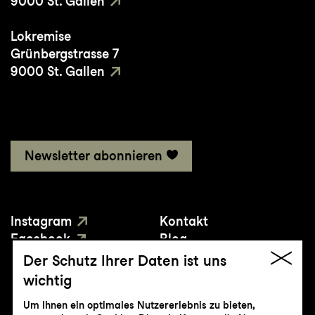
9000 St. Gallen
Lokremise
Grünbergstrasse 7
9000 St. Gallen
Newsletter abonnieren
Instagram
Kontakt
Facebook
Blog
YouTube
Presse
Der Schutz Ihrer Daten ist uns
wichtig
Um Ihnen ein optimales Nutzererlebnis zu bieten,