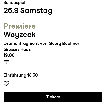
Schauspiel
Seit der Spielzeit 25/26 ist Tabitha Frehner
26.9
Samstag
als Polly in der «Dreigroschenoper» am
Berliner Ensemble zu sehen.
Premiere
Woyzeck
Dramenfragment von Georg Büchner
Grosses Haus
19:00
Einführung
18:30
Tickets